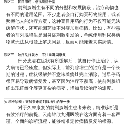
误区二：盲目用药，忽视病情分型
前列腺增生有不同的分型和发展阶段，治疗药物也
有不同的适用范围。不少患者会自行购买药物服用，或者
照搬他人的治疗方案，这种盲目用药的行为不仅可能无法
缓解症状，还可能因药物不对症加重病情。比如，有些患
者的前列腺增生是因炎症刺激引发的，单纯使用利尿类药
物就无法从根源上解决问题，反而可能掩盖真实病情。
误区三：治疗见好就收，不注重巩固康复
部分患者在症状有所缓解后，就自行停止治疗，认
为病情已经痊愈。但实际上，前列腺增生的治疗是一个长
期的过程，症状缓解并不意味着病灶完全消除。过早停药
很容易导致病情复发，甚至因为治疗不彻底，使前列腺组
织出现纤维化等更复杂的病变，增加后续治疗的难度。
🩺 精准诊断：破解疑难前列腺增生的第一步
对于久未康复的前列腺增生患者来说，精准诊断是
有效治疗的前提。云南锦欣九洲医院在这方面有着一套严
谨、全面的诊断流程，能够精准定位病情反复的根源。