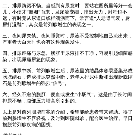
二、排尿踌躇不畅。当感到有尿意时，要站在厕所里等好一会
儿，小便才“姗姗”而来，且尿流变细，排出无力，射程也不
远，有时竟从尿道口线样滴沥而下。常言道“人老肾气衰，屙
尿打湿鞋”，其实是前列腺增生的表现之一。
三、夜间尿失禁。夜间睡觉时，尿液不受控制地自己流出来，
严重者大白天时也会有这种现象发生。
四、排尿疼痛与尿急。膀胱里尿液排不干净，容易引起细菌感
染，出现尿痛尿急的现象。
五、排尿中断。前列腺增生后，尿液里的结晶体容易凝集形成
膀胱结石，造成排尿突然中断，老年人排尿中断和出现膀胱结
石是前列腺增生的强烈“信号”。
六、经久不愈的脱肛、便血或发生“小肠气”。这是由于长时间
排尿不畅，腹部压力增高所引起的。
以上是对前列腺增前兆的介绍，希望能给患者带来帮助。得了
前列腺增生不容轻视，及时到医院就诊，配合医生治疗。早日
摆脱前列腺疾病的困扰。