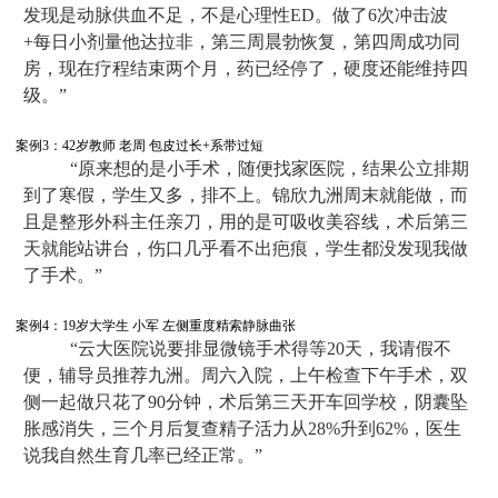
发现是动脉供血不足，不是心理性ED。做了6次冲击波
+每日小剂量他达拉非，第三周晨勃恢复，第四周成功同
房，现在疗程结束两个月，药已经停了，硬度还能维持四
级。”
案例3：42岁教师 老周 包皮过长+系带过短
“原来想的是小手术，随便找家医院，结果公立排期
到了寒假，学生又多，排不上。锦欣九洲周末就能做，而
且是整形外科主任亲刀，用的是可吸收美容线，术后第三
天就能站讲台，伤口几乎看不出疤痕，学生都没发现我做
了手术。”
案例4：19岁大学生 小军 左侧重度精索静脉曲张
“云大医院说要排显微镜手术得等20天，我请假不
便，辅导员推荐九洲。周六入院，上午检查下午手术，双
侧一起做只花了90分钟，术后第三天开车回学校，阴囊坠
胀感消失，三个月后复查精子活力从28%升到62%，医生
说我自然生育几率已经正常。”