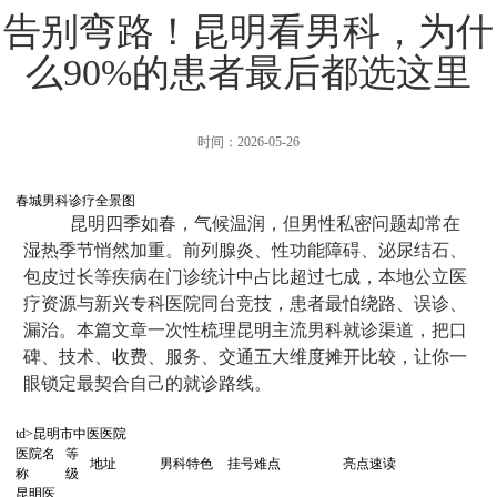
告别弯路！昆明看男科，为什
么90%的患者最后都选这里
时间：2026-05-26
春城男科诊疗全景图
昆明四季如春，气候温润，但男性私密问题却常在
湿热季节悄然加重。前列腺炎、性功能障碍、泌尿结石、
包皮过长等疾病在门诊统计中占比超过七成，本地公立医
疗资源与新兴专科医院同台竞技，患者最怕绕路、误诊、
漏治。本篇文章一次性梳理昆明主流男科就诊渠道，把口
碑、技术、收费、服务、交通五大维度摊开比较，让你一
眼锁定最契合自己的就诊路线。
td>昆明市中医医院
医院名
等
地址
男科特色
挂号难点
亮点速读
称
级
昆明医