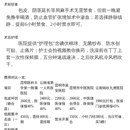
术前饮食
包皮、阴茎延长等局麻手术无需禁食，但前一晚避
免撸串喝酒，防止血管扩张增加术中渗血；若选择静脉镇
静，提前6小时禁食、2小时禁水即可。
术后护理
医院提供“护理包”含碘伏棉球、无菌纱布、防水创
可贴、止痛片；护士会拍视频教你换药，洗澡前在丁丁上
套一次性保鲜膜，五分钟速战速决，之后吹风机冷风档吹
干。
费用对比一览
昆明医科大
云南省第
昆明市延
项目
学第一附属
一人民医
昆明市中医医院
云南锦欣九洲医院
安医院
医院
院
包皮环切
2400元，
2200元，
2000元，中医缝
2600元，医
1980元打包，医保
（吻合
医保报
医保报
合理念，医保报
保报40%
门诊统筹报45%
器）
40%
40%
40%
低能量冲
450元，需排
400元，
350元，小针刀结
380元，当日可做，
击波（一
暂未开展
期
需排期
合
买5赠1
次）
前列腺液