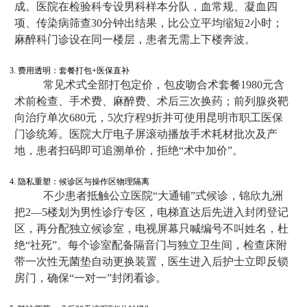
成。医院在检验科专设男科样本分队，血常规、凝血四
项、传染病筛查30分钟出结果，比公立平均缩短2小时；
麻醉科门诊设在同一楼层，患者无需上下楼奔波。
3. 费用透明：套餐打包+医保直补
常见术式全部打包定价，包皮吻合术套餐1980元含
术前检查、手术费、麻醉费、术后三次换药；前列腺炎靶
向治疗单次680元，5次疗程9折并可使用昆明市职工医保
门诊统筹。医院大厅电子屏滚动播放手术耗材批次及产
地，患者扫码即可追溯单价，拒绝“术中加价”。
4. 隐私重塑：候诊区与操作区物理隔离
不少患者抵触公立医院“大通铺”式候诊，锦欣九洲
把2—5楼划为男性诊疗专区，电梯直达后先进入封闭登记
区，再分配独立候诊室，电视屏幕只喊编号不叫姓名，杜
绝“社死”。每个诊室配备隔音门与独立卫生间，检查床附
带一次性无菌垫自动更换装置，医生进入后护士立即反锁
房门，确保“一对一”封闭看诊。