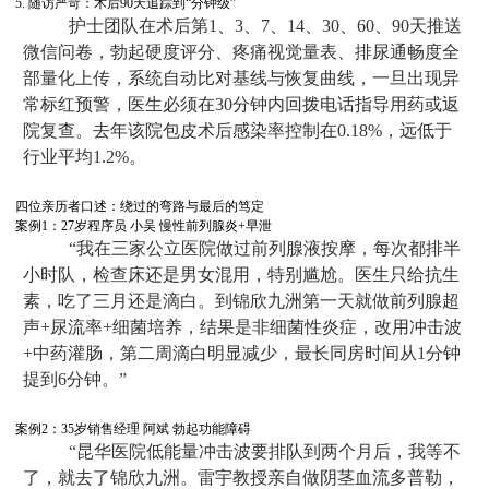
5. 随访严苛：术后90天追踪到“分钟级”
护士团队在术后第1、3、7、14、30、60、90天推送
微信问卷，勃起硬度评分、疼痛视觉量表、排尿通畅度全
部量化上传，系统自动比对基线与恢复曲线，一旦出现异
常标红预警，医生必须在30分钟内回拨电话指导用药或返
院复查。去年该院包皮术后感染率控制在0.18%，远低于
行业平均1.2%。
四位亲历者口述：绕过的弯路与最后的笃定
案例1：27岁程序员 小吴 慢性前列腺炎+早泄
“我在三家公立医院做过前列腺液按摩，每次都排半
小时队，检查床还是男女混用，特别尴尬。医生只给抗生
素，吃了三月还是滴白。到锦欣九洲第一天就做前列腺超
声+尿流率+细菌培养，结果是非细菌性炎症，改用冲击波
+中药灌肠，第二周滴白明显减少，最长同房时间从1分钟
提到6分钟。”
案例2：35岁销售经理 阿斌 勃起功能障碍
“昆华医院低能量冲击波要排队到两个月后，我等不
了，就去了锦欣九洲。雷宇教授亲自做阴茎血流多普勒，