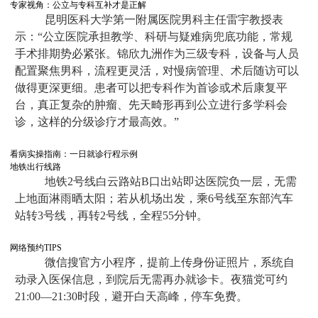
专家视角：公立与专科互补才是正解
昆明医科大学第一附属医院男科主任雷宇教授表
示：“公立医院承担教学、科研与疑难病兜底功能，常规
手术排期势必紧张。锦欣九洲作为三级专科，设备与人员
配置聚焦男科，流程更灵活，对慢病管理、术后随访可以
做得更深更细。患者可以把专科作为首诊或术后康复平
台，真正复杂的肿瘤、先天畸形再到公立进行多学科会
诊，这样的分级诊疗才最高效。”
看病实操指南：一日就诊行程示例
地铁出行线路
地铁2号线白云路站B口出站即达医院负一层，无需
上地面淋雨晒太阳；若从机场出发，乘6号线至东部汽车
站转3号线，再转2号线，全程55分钟。
网络预约TIPS
微信搜官方小程序，提前上传身份证照片，系统自
动录入医保信息，到院后无需再办就诊卡。夜猫党可约
21:00—21:30时段，避开白天高峰，停车免费。