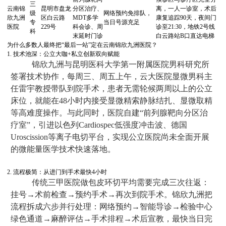
三
云南锦
昆明市盘龙
分区治疗、
离，一人一诊室，术后
级
网络预约免排队，
欣九洲
区白云路
MDT多学
康复追踪90天，夜间门
专
当日号源充足
医院
229号
科会诊、周
诊至21:30，地铁2号线
科
末延时门诊
白云路站B口直达电梯
为什么多数人最终把“最后一站”定在云南锦欣九洲医院？
1. 技术池深：公立大咖+私立创新双向赋能
锦欣九洲与昆明医科大学第一附属医院男科研究所
签署技术协作，每周三、周五上午，云大医院显微男科主
任雷宇教授带队到院手术，患者无需轮候两周以上的公立
床位，就能在48小时内接受显微精索静脉结扎、显微取精
等高难度操作。与此同时，医院自建“前列腺靶向分区治
疗室”，引进以色列Cardiospec低强度冲击波、德国
Uroscission等离子电切平台，实现公立医院尚未全面开展
的微能量医学技术快速落地。
2. 流程极简：从进门到手术最快4小时
传统三甲医院做包皮环切平均需要完成三次往返：
挂号→术前检查→预约手术→再次到院手术。锦欣九洲把
流程拆成六步并行处理：网络预约→智能导诊→检验中心
绿色通道→麻醉评估→手术排程→术后宣教，最快当日完