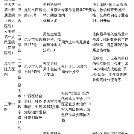
科大学
三
男科科研中
博士团队+博士后流动
第一附
甲
昆明市西昌
心、显微取
专家号需提前7天预
站，教学科研无缝衔
属医院
综
路295号
精、阴茎假
约
接，复杂病例会诊通道
（云大
合
体植入术
24小时开放
医院）
云南省
三
男性生殖显
省内最早引入低能量冲
第一人
甲
昆明市金碧
微外科、低
击波，临床数据10年连
民医院
周六上午号最紧张
综
路157号
能量冲击波
续追踪，满意度随访体
（昆华
合
治疗ED
系全省样板
医院）
昆明唯一开设夜间男科
三
昆明市
夜间男科、
的公立医院，包皮手术
甲
昆明市人民
夜门诊17:30放号，
延安医
周末包皮环
24小时内完成检查+手
综
东路245号
10分钟抢空
院
切专场
术+出院，学生群体寒
合
暑假高峰分流有序
昆
明
祖传“壮阳灸”第六
市
中西医结合
代传承人坐诊，中
东
男科、针灸
名医堂号需
三甲中
医适宜技术治疗ED
风
助勃、中药
凌晨5点排
医
写入省级指南，绿
东
灌肠治疗慢
队
色疗法减少药物依
路
性前列腺炎
赖
25
号
前列腺靶向
候诊区与诊疗区完全分