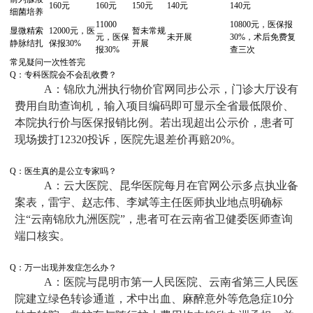
160元
160元
150元
140元
140元
细菌培养
11000
10800元，医保报
显微精索
12000元，医
暂未常规
元，医保
未开展
30%，术后免费复
静脉结扎
保报30%
开展
报30%
查三次
常见疑问一次性答完
Q：专科医院会不会乱收费？
A：锦欣九洲执行物价官网同步公示，门诊大厅设有
费用自助查询机，输入项目编码即可显示全省最低限价、
本院执行价与医保报销比例。若出现超出公示价，患者可
现场拨打12320投诉，医院先退差价再赔20%。
Q：医生真的是公立专家吗？
A：云大医院、昆华医院每月在官网公示多点执业备
案表，雷宇、赵志伟、李斌等主任医师执业地点明确标
注“云南锦欣九洲医院”，患者可在云南省卫健委医师查询
端口核实。
Q：万一出现并发症怎么办？
A：医院与昆明市第一人民医院、云南省第三人民医
院建立绿色转诊通道，术中出血、麻醉意外等危急症10分