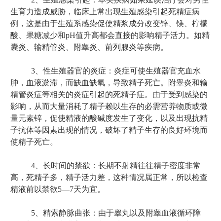
生育力造成威胁，临床上常出现生殖感染引起死精症病
例，这是由于生殖系感染促使精浆成分改变锌、镁、柠檬
酸、果糖减少和pH值升高都会直接的影响精子活力。如精
囊炎、输精管炎、附睾炎、前列腺炎等疾病。
3、性生殖器官的炎症：炎症可使生殖器官充血水
肿，血液淤滞，而缺血缺氧，导致精子死亡。附睾炎和输
精管炎症等相关的炎症引起的死精子症。由于受到感染的
影响，从而大量消耗了精子赖以生存的必需营养物质或微
量元素锌，促使精液的酸碱度发生了变化，以及出现抗精
子抗体等因素出现的情况，破坏了精子生存的良好环境而
使精子死亡。
4、长时间的禁欲：长期不射精往往精子密度非常
高，死精子多，精子活力差，这种情况属正常，所以检查
精液前以禁欲5—7天为宜。
5、精索静脉曲张：由于睾丸以及附睾血液循环障