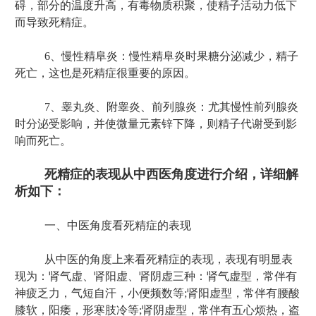
碍，部分的温度升高，有毒物质积聚，使精子活动力低下
而导致死精症。
6、慢性精阜炎：慢性精阜炎时果糖分泌减少，精子
死亡，这也是死精症很重要的原因。
7、睾丸炎、附睾炎、前列腺炎：尤其慢性前列腺炎
时分泌受影响，并使微量元素锌下降，则精子代谢受到影
响而死亡。
死精症的表现从中西医角度进行介绍，详细解
析如下：
一、中医角度看死精症的表现
从中医的角度上来看死精症的表现，表现有明显表
现为：肾气虚、肾阳虚、肾阴虚三种：肾气虚型，常伴有
神疲乏力，气短自汗，小便频数等;肾阳虚型，常伴有腰酸
膝软，阳痿，形寒肢冷等;肾阴虚型，常伴有五心烦热，盗