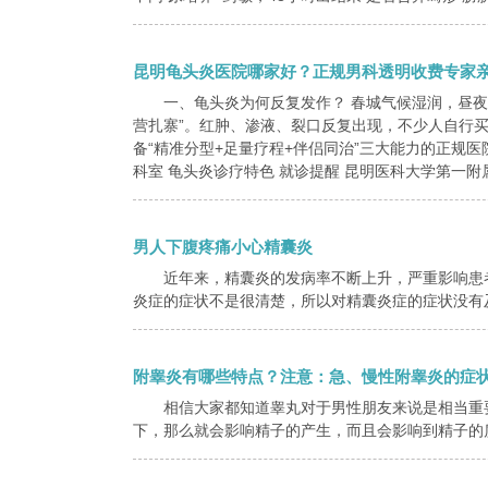
昆明龟头炎医院哪家好？正规男科透明收费专家
一、龟头炎为何反复发作？ 春城气候湿润，昼
营扎寨”。红肿、渗液、裂口反复出现，不少人自行
备“精准分型+足量疗程+伴侣同治”三大能力的正规医
科室 龟头炎诊疗特色 就诊提醒 昆明医科大学第一附属
男人下腹疼痛小心精囊炎
近年来，精囊炎的发病率不断上升，严重影响患
炎症的症状不是很清楚，所以对精囊炎症的症状没有及
附睾炎有哪些特点？注意：急、慢性附睾炎的症
相信大家都知道睾丸对于男性朋友来说是相当重
下，那么就会影响精子的产生，而且会影响到精子的质