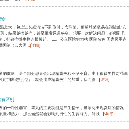
亲诊
夜温差大，包皮过长或清洁不到位时，念珠菌、葡萄球菌极易在褶皱处“安
买药，结果越擦越痒，甚至继发尿道狭窄。想要一次解决问题，必须到具
院，把致病微生物连根拔起。 二、公立医院实力榜 医院名称 国家级重点
医院（云大医...
[详细]
者的健康，甚至部分患者会出现精囊炎和不孕不育。由于很多男性对精囊
时判断进行治疗，就会造成精囊炎症的加重，从而影...
[详细]
状有区别
要的一种性器官，睾丸的主要功能是产生精子，当睾丸出现炎症的情况
量和活力，那么当然就会影响到男性的生育能力。所以...
[详细]