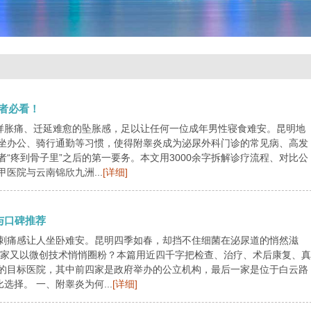
者必看！
割样胀痛、迁延难愈的坠胀感，足以让任何一位成年男性寝食难安。昆明地
坐办公、骑行通勤等习惯，使得附睾炎成为泌尿外科门诊的常见病、高发
“疼到骨子里”之后的第一要务。本文用3000余字拆解诊疗流程、对比公
医院与云南锦欣九洲...
[详细]
与口碑推荐
刺痛感让人坐卧难安。昆明四季如春，却挡不住细菌在泌尿道的悄然滋
一家又以微创技术悄悄圈粉？本篇用近四千字把检查、治疗、术后康复、真
的目标医院，其中前四家是政府举办的公立机构，最后一家是位于白云路
择。 一、附睾炎为何...
[详细]