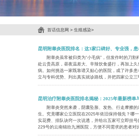
首话信息网
>
生殖感染
>
昆明附睾炎医院排名：这3家口碑好、专业强，患
附睾炎虽常被归类为“小毛病”，但发作时的刀
处云贵高原，昼夜温差大、辛辣饮食盛行，再加上久
病。如何挑选一家既靠谱又贴心的医院，成了许多患者
立与专科优势、列出真实就诊路线，并把四家公立三甲
昆明治疗附睾炎医院排名揭秘：2025年最新榜单
附睾炎突然来袭，阴囊坠胀、发热、行走摩擦的
生。究竟哪家公立医院在2025年依旧保持领先？哪
实花费、排队诀窍一次说透，并给出五家可立即挂号
229号的云南锦欣九洲医院，方便不同需求的患者对比选