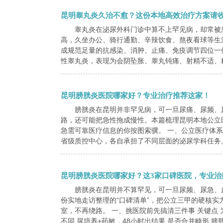
昆明睾丸炎久治不愈？这份本地高效治疗方案请
睾丸炎在泌尿外科门诊中算不上罕见病，却常被
高，久坐办公、骑行通勤、辛辣饮食、熬夜看球等生活
成规范足量的抗感染、消肿、止痛、免疫调节四位一
性睾丸炎，表现为会阴坠胀、睾丸钝痛、射精不适、精
昆明膀胱炎医院哪家好？专业治疗推荐这家！
膀胱炎在昆明并非罕见病，可一旦尿痛、尿频、
路，还可能把急性拖成慢性。本篇梳理昆明本地公立
急需可靠医疗信息的你按图索骥。 一、公立医疗体系
省级质控中心，各自承担了不同层面的泌尿学科任务。
昆明膀胱炎医院哪家好？这3家口碑医院，专业治
膀胱炎在昆明并不算罕见，可一旦尿频、尿急、
份实地走访整理的“口碑清单”，把公立三甲的硬核
室，不再绕路。 一、挑医院前先搞清三件事 关键点 
不同 尿培养+药敏，48小时出结果 是否合并畸形 膀胱