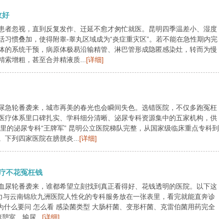
收好
患者忽视，直到反复发作、迁延不愈才匆忙就医。昆明四季温差小、湿度
习惯叠加，使得附睾-睾丸区域成为“炎症重灾区”。若不能在急性期内完
体的系统干预，病原体极易沿输精管、淋巴管形成隐匿感染灶，转而为慢
索增粗，甚至合并精液质...
[详细]
尿急轮番袭来，城市再美的春光也会瞬间失色。选错医院，不仅多跑冤枉
医疗体系里口碑扎实、学科细分清晰、泌尿专科资源集中的五家机构，供
里的泌尿专科“王牌军” 昆明公立医院梯队完整，从国家级临床重点专科到
下列四家医院在膀胱炎...
[详细]
疗不花冤枉钱
血尿轮番袭来，谁都希望立刻找到真正看得好、花钱透明的医院。以下这
实力与云南锦欣九洲医院人性化的专科服务放在一张表里，看完就能直奔诊
为什么要问 怎么看 感染菌类型 大肠杆菌、变形杆菌、克雷伯菌用药完全
憩室、输尿...
[详细]