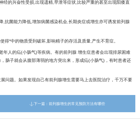
神经的兴奋性受损,出现遗精,早泄等症状,比较严重的甚至出现阳痿直
降,抗菌能力降低,增加病菌感染机会,长期炎症或增生亦可诱发前列腺
使得*中的物质受到破坏,影响精子的存活及质量,产生不育症。
老年人的疝(小肠气)等疾病。有的前列腺 增生症患者会出现排尿困难
力，肠子就会从腹部薄弱的地方突出来，形成疝(小肠气)，有时患者还
发展问题。如果发现自己有前列腺增生需要马上去医院治疗，千万不要
下一篇：
前列腺增生的常见预防方法有哪些